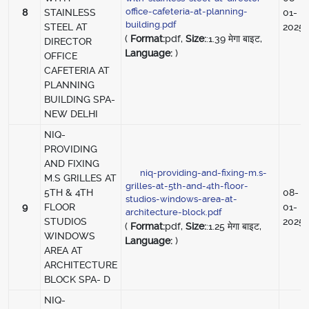
office-cafeteria-at-planning-
8
STAINLESS
01-
building.pdf
STEEL AT
2025
(
Format:
pdf,
Size:
:1.39 मेगा बाइट,
DIRECTOR
Language:
)
OFFICE
CAFETERIA AT
PLANNING
BUILDING SPA-
NEW DELHI
NIQ-
PROVIDING
AND FIXING
niq-providing-and-fixing-m.s-
M.S GRILLES AT
grilles-at-5th-and-4th-floor-
5TH & 4TH
08-
studios-windows-area-at-
9
FLOOR
01-
architecture-block.pdf
STUDIOS
2025
(
Format:
pdf,
Size:
:1.25 मेगा बाइट,
WINDOWS
Language:
)
AREA AT
ARCHITECTURE
BLOCK SPA- D
NIQ-