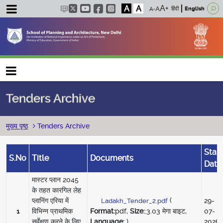
A
A
हिंदी
English
Main navigation
Tenders Archive
पग चिन्ह
मुख्य पृष्ठ
Tenders Archive
Start
S.No
Title
Documents
Date
मास्टर प्लान 2045
के तहत कारगिल लेह
(
प्लानिंग एरिया में
29-
Ladakh_Tender_2.pdf
Format:
pdf,
Size:
:3.03 मेगा बाइट,
1
विभिन्न प्राथमिक
07-
Language:
)
सर्वेक्षण करने के लिए
2026