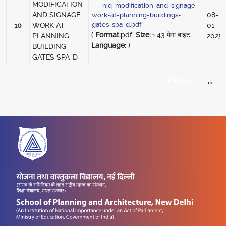
MODIFICATION
niq-modification-and-signage-
AND SIGNAGE
08-
work-at-planning-buildings-
gates-spa-d.pdf
10
WORK AT
01-
(
Format:
pdf,
Size:
:1.43 मेगा बाइट,
PLANNING
2025
Language:
)
BUILDING
GATES SPA-D
Pagination
Page 1
अगला पृ
››