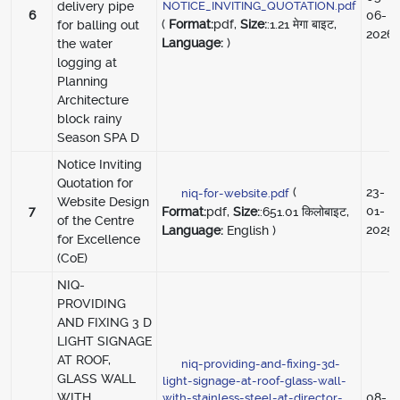
delivery pipe
NOTICE_INVITING_QUOTATION.pdf
6
06-
(
Format:
pdf,
Size:
:1.21 मेगा बाइट,
for balling out
2026
Language:
)
the water
logging at
Planning
Architecture
block rainy
Season SPA D
Notice Inviting
Quotation for
(
23-
niq-for-website.pdf
Website Design
7
01-
Format:
pdf,
Size:
:651.01 किलोबाइट,
of the Centre
2025
Language:
English )
for Excellence
(CoE)
NIQ-
PROVIDING
AND FIXING 3 D
LIGHT SIGNAGE
AT ROOF,
niq-providing-and-fixing-3d-
GLASS WALL
light-signage-at-roof-glass-wall-
WITH
08-
with-stainless-steel-at-director-