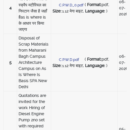
06-
(
Format:
pdf,
स्क्रैप मटीरियल का
C.P.W.D_0.pdf
4
07-
Size:
:1.12 मेगा बाइट,
Language:
)
निपटान जैसा है जहाँ
2026
हैas is where is
के आधार पर किया
जाएगा
Disposal of
Scrap Materials
from Maharani
Bagh Campus
06-
(
Format:
pdf,
C.P.W.D.pdf
5
Architecture
07-
Size:
:1.12 मेगा बाइट,
Language:
)
Campus on As
2026
Is Where Is
Basis SPA New
Delhi
Quotations are
invited for the
work Hiring of
Diesel Engine
Pump 2no set
with required
05-