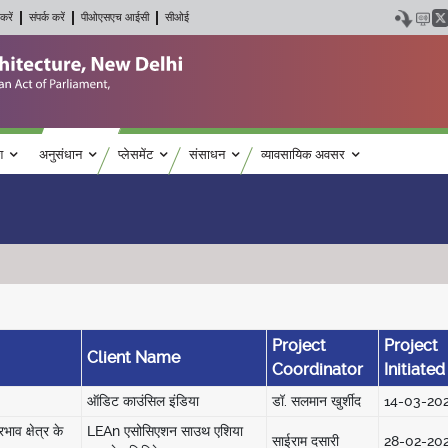
करें
संपर्क करें
पीओएसएच आईसी
सीओई
श
अनुसंधान
प्लेसमेंट
संसाधन
व्यावसायिक अवसर
Project
Project
Client Name
Coordinator
Initiated
ऑडिट काउंसिल इंडिया
डॉ. सलमान खुर्शीद
14-03-20
भाव क्षेत्र के
LEAn एसोसिएशन साउथ एशिया
साईराम दसारी
28-02-20