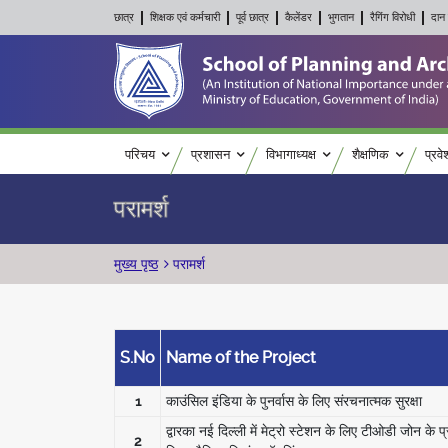
छात्र
शिक्षक एवं कर्मचारी
पूर्व छात्र
कैलेंडर
भुगतान
रैगिंग विरोधी
दान 
Main navigation
परिचय
प्रशासन
विभागाध्यक्ष
शैक्षणिक
प्रवे
परामर्श
पग चिन्ह
मुख्य पृष्ठ
परामर्श
S.No
Name of the Project
1
काउंसिल इंडिया के पुनर्वास के लिए संरचनात्मक सुरक्षा
द्वारका नई दिल्ली में मेट्रो स्टेशन के लिए टीओडी जोन के प्र
2