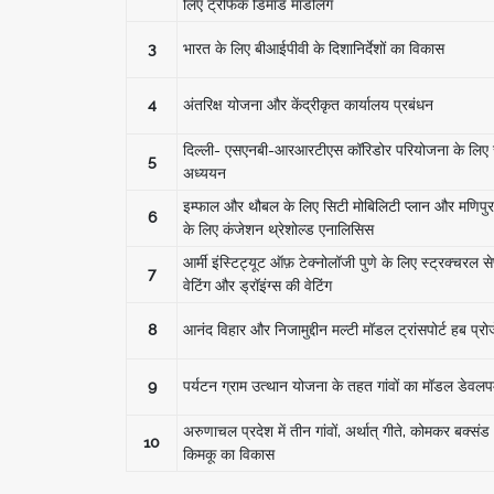
लिए ट्रैफिक डिमांड मॉडलिंग
3
भारत के लिए बीआईपीवी के दिशानिर्देशों का विकास
4
अंतरिक्ष योजना और केंद्रीकृत कार्यालय प्रबंधन
दिल्ली- एसएनबी-आरआरटीएस कॉरिडोर परियोजना के लिए
5
अध्ययन
इम्फाल और थौबल के लिए सिटी मोबिलिटी प्लान और मणिपुर 
6
के लिए कंजेशन थ्रेशोल्ड एनालिसिस
आर्मी इंस्टिट्यूट ऑफ़ टेक्नोलॉजी पुणे के लिए स्ट्रक्चरल से
7
वेटिंग और ड्रॉइंग्स की वेटिंग
8
आनंद विहार और निजामुद्दीन मल्टी मॉडल ट्रांसपोर्ट हब प्रो
9
पर्यटन ग्राम उत्थान योजना के तहत गांवों का मॉडल डेवलपम
अरुणाचल प्रदेश में तीन गांवों, अर्थात् गीते, कोमकर बक्सं
10
किमकू का विकास
Pagination