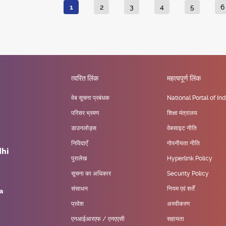
Current page
पृष्ठ
पृष्ठ
पृष्ठ
पृष्ठ
पृष
1
2
3
4
5
6
त्वरित लिंक
महत्वपूर्ण लिंक
वेब सूचना प्रबंधक
National Portal of Ind
परिसर भ्रमण
शिक्षा मंत्रालय
डाउनलोड्स
वेबसाइट नीति
निविदाएँ
गोपनीयता नीति
पुरालेख
Hyperlink Policy
सूचना का अधिकार
Security Policy
संसाधन
नियम एवं शर्तें
प्रवेश
अस्वीकरण
एनआईआरएफ / एनएएसी
सहायता