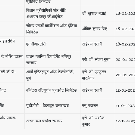
प्राइवेट लिमिटेड
विज्ञान प्रौद्योगिकी और नीति
डॉ. खुशाल मताई
18-02-20
अध्ययन केंद्र जीआईजेड
सोलर एनर्जी कॉर्पोरेशन ऑफ इंडिया
अंकित कुमार सिंह
18-02-20
लिमिटेड
 राइडरशिप
एनसीआरटीसी
साईराम दसारी
18-02-20
के मोरिंग टाउन
टाउन प्लानिंग डिपार्टमेंट मणिपुर
प्रो. डॉ. संजय गुप्ता
20-01-20
सरकार
फ्टी की री-
आर्मी इंस्टिट्यूट ऑफ़ टेक्नोलॉजी,
प्रो. डॉ. प्रफुल्ल
20-01-20
पुणे
पारलेवार
जेक्ट
वॉयंट्स सॉल्यूशंस प्राइवेट लिमिटेड
साईराम दसारी
12-01-202
ेंट
यूटीडीबी - देहरादून उत्तराखंड
मनु महाजन
11-01-202
ड और पंकांग-
प्रो. डॉ. अशोक
अरुणाचल प्रदेश सरकार
12-12-202
कुमार