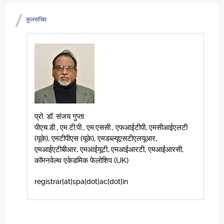
कुलसचिव
प्रो. डॉ. संजय गुप्ता
पीएच.डी., एम.टी.पी., एम.एससी., एफआईटीपी, एमसीआईएलटी
(यूके), एमटीपीएस (यूके), एमडब्ल्यूएसटीएलयूआर,
एमआईएटीबीआर, एमआईयूटी, एमआईआरटी, एमआईआरसी,
कॉमनवेल्थ एकेडमिक फेलोशिप (UK)
registrar[at]spa[dot]ac[dot]in