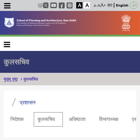
A
A
हिंदी
English
Main navigation
कुलसचिव
पग चिन्ह
मुख्य पृष्ठ
कुलसचिव
प्रशासन
निदेशक
कुलसचिव
अधिष्ठाता
विभागाध्यक्ष
एसपी