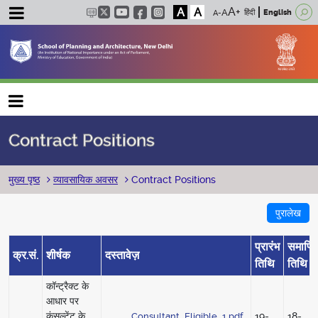
A
A
हिंदी
English
Main navigation
Contract Positions
पग चिन्ह
मुख्य पृष्ठ
व्यावसायिक अवसर
Contract Positions
पुरालेख
प्रारंभ
समाप्ति
क्र.सं.
शीर्षक
दस्तावेज़
तिथि
तिथि
कॉन्ट्रैक्ट के
आधार पर
कंसल्टेंट के
19-
18-
Consultant_Eligible_1.pdf