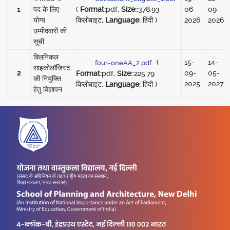
1
पद के लिए
06-
09-
(
Format:
pdf,
Size:
:378.93
योग्य
2026
2026
किलोबाइट,
Language:
हिंदी )
उम्मीदवारों की
सूची
क्लिनिकल
(
15-
14-
four-oneAA_2.pdf
साइकोलॉजिस्ट
2
09-
05-
Format:
pdf,
Size:
:225.79
की नियुक्ति
2025
2027
किलोबाइट,
Language:
हिंदी )
हेतु विज्ञापन