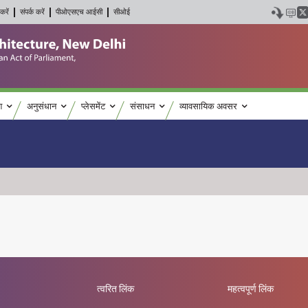
करें
संपर्क करें
पीओएसएच आईसी
सीओई
श
अनुसंधान
प्लेसमेंट
संसाधन
व्यावसायिक अवसर
त्वरित लिंक
महत्वपूर्ण लिंक